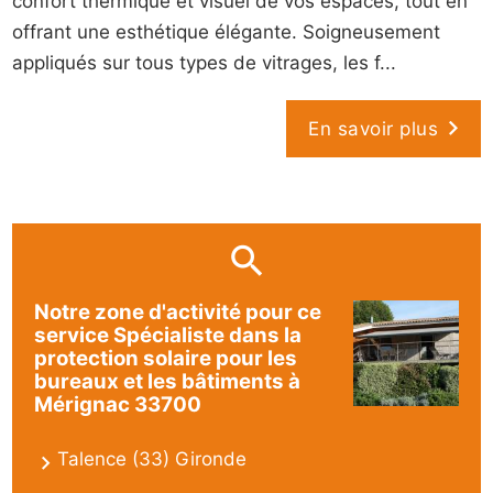
confort thermique et visuel de vos espaces, tout en
offrant une esthétique élégante. Soigneusement
appliqués sur tous types de vitrages, les f...
En savoir plus
Notre zone d'activité pour ce
service Spécialiste dans la
protection solaire pour les
bureaux et les bâtiments à
Mérignac 33700
Talence (33) Gironde